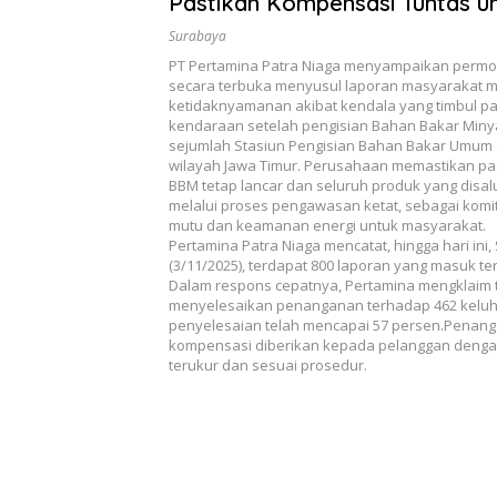
Pastikan Kompensasi Tuntas u
Kendala BBM di Jatim
Surabaya
PT Pertamina Patra Niaga menyampaikan perm
secara terbuka menyusul laporan masyarakat 
ketidaknyamanan akibat kendala yang timbul p
kendaraan setelah pengisian Bahan Bakar Minya
sejumlah Stasiun Pengisian Bahan Bakar Umum 
wilayah Jawa Timur. Perusahaan memastikan p
BBM tetap lancar dan seluruh produk yang disal
melalui proses pengawasan ketat, sebagai kom
mutu dan keamanan energi untuk masyarakat.
Pertamina Patra Niaga mencatat, hingga hari ini,
(3/11/2025), terdapat 800 laporan yang masuk terk
Dalam respons cepatnya, Pertamina mengklaim 
menyelesaikan penanganan terhadap 462 keluha
penyelesaian telah mencapai 57 persen.Penan
kompensasi diberikan kepada pelanggan dengan
terukur dan sesuai prosedur.