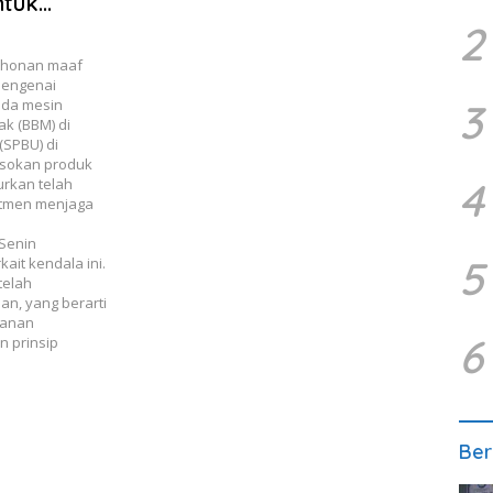
ntuk
2
ohonan maaf
mengenai
ada mesin
3
k (BBM) di
(SPBU) di
asokan produk
4
urkan telah
itmen menjaga
 Senin
5
ait kendala ini.
telah
n, yang berarti
ganan
6
 prinsip
Ber