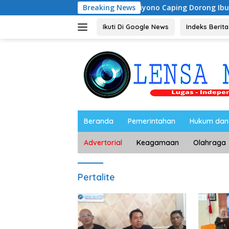
Langsung
Riyono Caping Dorong Ibu-Ibu Magetan K
Breaking News
ke
konten
Ikuti Di Google News
Indeks Berita
Beranda
Pemerintahan
Hukum dan 
Advertorial
Keagamaan
Olahraga
Pertalite