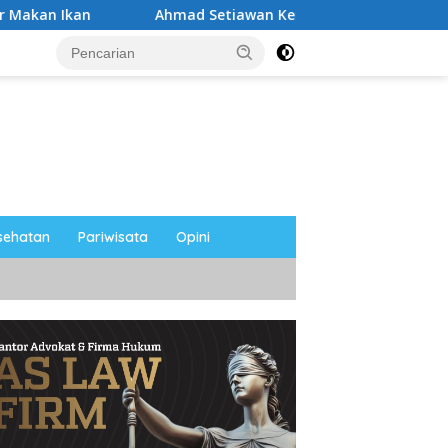
Ahmad Setiawan Kenang M. Sholeh: Pejuang Keadilan “No V
sehatan
Pariwisata
Opini