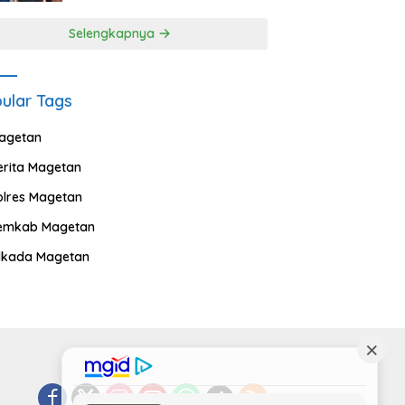
Selengkapnya
ular Tags
agetan
erita Magetan
olres Magetan
emkab Magetan
ilkada Magetan