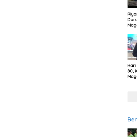
Riyo
Doro
Mag
Kem
Ikan
Gem
Hari
80, 
Mag
Polr
Kepe
Ber