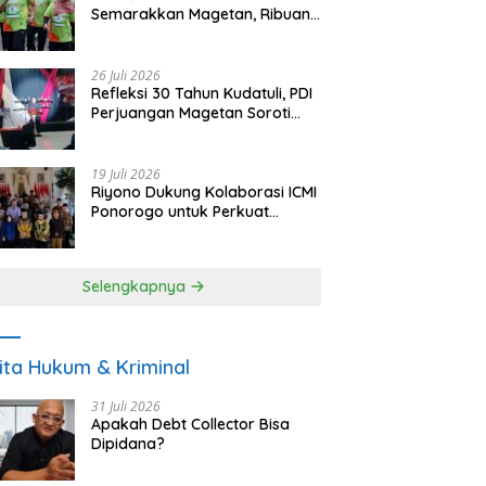
Semarakkan Magetan, Ribuan
Pelari Rayakan HUT ke-28 PKB
26 Juli 2026
Refleksi 30 Tahun Kudatuli, PDI
Perjuangan Magetan Soroti
Ancaman Demokrasi dan
Tuntut Keadilan Korban
19 Juli 2026
Riyono Dukung Kolaborasi ICMI
Ponorogo untuk Perkuat
Ekonomi Kerakyatan dan
UMKM
Selengkapnya
ita Hukum & Kriminal
31 Juli 2026
Apakah Debt Collector Bisa
Dipidana?