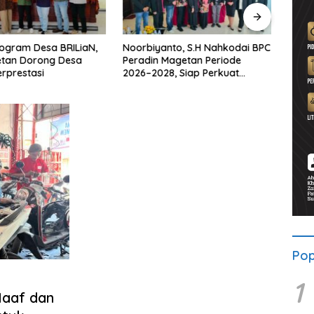
ogram Desa BRILiaN,
Noorbiyanto, S.H Nahkodai BPC
UNES
etan Dorong Desa
Peradin Magetan Periode
di Ma
rprestasi
2026–2028, Siap Perkuat
untu
Pendampingan Hukum
Berke
Pop
1
Maaf dan