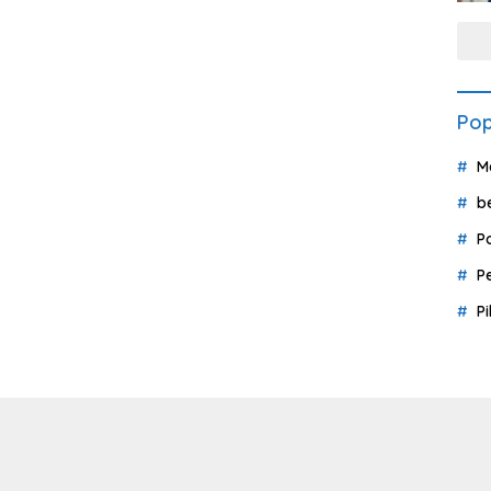
Pop
M
b
P
P
P