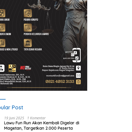
A Gelar ICAPSTURE 2026
Ketua PWI Magetan: OKK
P
getan, Dorong Inovasi
Penting untuk Mencetak
S
k Masa Depan
Wartawan Profesional,
P
lanjutan
Berintegritas dan Terpercaya
ular Post
19 Juni 2025
1 Komentar
Lawu Fun Run Akan Kembali Digelar di
Magetan, Targetkan 2.000 Peserta