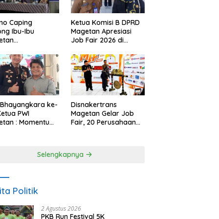
no Caping
Ketua Komisi B DPRD
ng Ibu-Ibu
Magetan Apresiasi
etan
Job Fair 2026 di
bangkan Olahan
Tengah Efisiensi
, Perkuat Budaya
Anggaran
ar Makan Ikan
 Bhayangkara ke-
Disnakertrans
Ketua PWI
Magetan Gelar Job
etan : Momentum
Fair, 20 Perusahaan
i Perkuat
Sediakan 2.159
rcayaan Publik
Lowongan Kerja
Selengkapnya
ita Politik
2 Agustus 2026
PKB Run Festival 5K