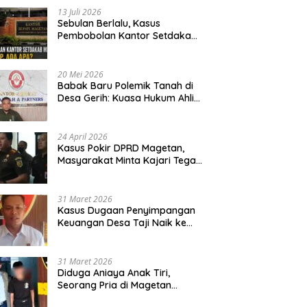
13 Juli 2026
Sebulan Berlalu, Kasus
Pembobolan Kantor Setdakab
Magetan Masih Misterius
20 Mei 2026
Babak Baru Polemik Tanah di
Desa Gerih: Kuasa Hukum Ahli
Waris Siapkan Opsi Gugatan
dan Audiensi ke Bupati
24 April 2026
Kasus Pokir DPRD Magetan,
Masyarakat Minta Kajari Tegak
Lurus dan Tidak Tebang Pilih
31 Maret 2026
Kasus Dugaan Penyimpangan
Keuangan Desa Taji Naik ke
Penyidikan, Polres Magetan
Mulai Hitung Kerugian Negara
31 Maret 2026
Diduga Aniaya Anak Tiri,
Seorang Pria di Magetan
Dilaporkan ke Polisi