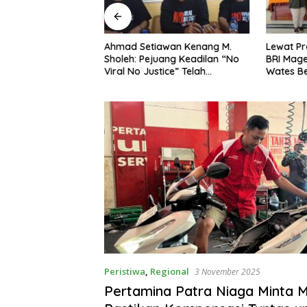
ng Dorong Ibu-Ibu
Ahmad Setiawan Kenang M.
Lewat Pr
mbangkan Olahan
Sholeh: Pejuang Keadilan “No
BRI Mag
at Budaya Gemar
Viral No Justice” Telah
Wates Be
Berpulang
Peristiwa
,
Regional
3 November 2025
Pertamina Patra Niaga Minta 