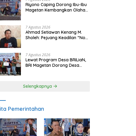
Riyono Caping Dorong Ibu-Ibu
Magetan Kembangkan Olahan
Ikan, Perkuat Budaya Gemar
Makan Ikan
7 Agustus 2026
Ahmad Setiawan Kenang M.
Sholeh: Pejuang Keadilan “No
Viral No Justice” Telah
Berpulang
7 Agustus 2026
Lewat Program Desa BRILiaN,
BRI Magetan Dorong Desa
Wates Berprestasi
Selengkapnya
ita Pemerintahan