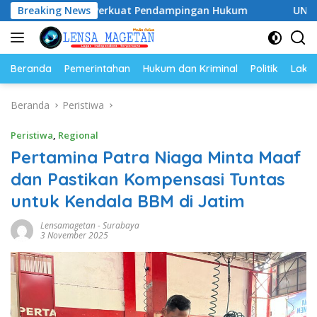
Langsung
 Siap Perkuat Pendampingan Hukum
Breaking News
UNESA Gelar ICAPST
ke
konten
Beranda
Pemerintahan
Hukum dan Kriminal
Politik
Lakal
Beranda
Peristiwa
Peristiwa
,
Regional
Pertamina Patra Niaga Minta Maaf
dan Pastikan Kompensasi Tuntas
untuk Kendala BBM di Jatim
Lensamagetan
-
Surabaya
3 November 2025