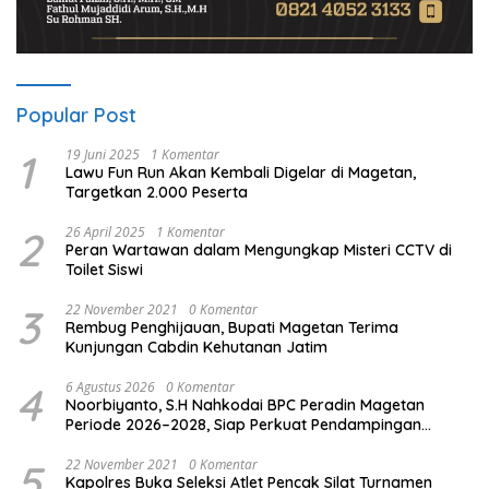
Popular Post
1
19 Juni 2025
1 Komentar
Lawu Fun Run Akan Kembali Digelar di Magetan,
Targetkan 2.000 Peserta
2
26 April 2025
1 Komentar
Peran Wartawan dalam Mengungkap Misteri CCTV di
Toilet Siswi
3
22 November 2021
0 Komentar
Rembug Penghijauan, Bupati Magetan Terima
Kunjungan Cabdin Kehutanan Jatim
4
6 Agustus 2026
0 Komentar
Noorbiyanto, S.H Nahkodai BPC Peradin Magetan
Periode 2026–2028, Siap Perkuat Pendampingan
Hukum
5
22 November 2021
0 Komentar
Kapolres Buka Seleksi Atlet Pencak Silat Turnamen