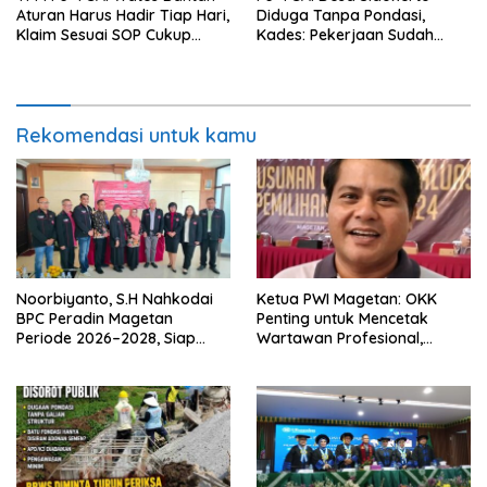
Aturan Harus Hadir Tiap Hari,
Diduga Tanpa Pondasi,
Klaim Sesuai SOP Cukup
Kades: Pekerjaan Sudah
Datang 2 Kali Seminggu
Sesuai RAB TPM
Rekomendasi untuk kamu
Noorbiyanto, S.H Nahkodai
Ketua PWI Magetan: OKK
BPC Peradin Magetan
Penting untuk Mencetak
Periode 2026–2028, Siap
Wartawan Profesional,
Perkuat Pendampingan
Berintegritas dan Terpercaya
Hukum