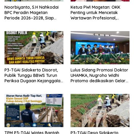
Noorbiyanto, S.H Nahkodai
Ketua PWI Magetan: OKK
BPC Peradin Magetan
Penting untuk Mencetak
Periode 2026–2028, Siap
Wartawan Profesional,
Perkuat Pendampingan
Berintegritas dan Terpercaya
Hukum
P3-TGAI Sidokerto Disorot,
Lulus Sidang Promosi Doktor
Publik Tunggu BBWS Turun
UHAMKA, Nugroho Widhi
Periksa Dugaan Kejanggalan
Pratomo dedikasikan Gelar
Proyek
Doktor untuk Keluarga dan
Institusinya
TPM P3-TGAI Wates Bantah
P3-TGAI Desa Sidokerto