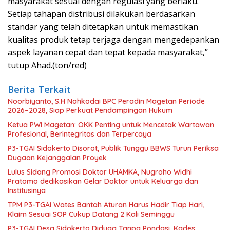
masyarakat sesuai dengan regulasi yang berlaku.
Setiap tahapan distribusi dilakukan berdasarkan
standar yang telah ditetapkan untuk memastikan
kualitas produk tetap terjaga dengan mengedepankan
aspek layanan cepat dan tepat kepada masyarakat,”
tutup Ahad.(ton/red)
Berita Terkait
Noorbiyanto, S.H Nahkodai BPC Peradin Magetan Periode
2026–2028, Siap Perkuat Pendampingan Hukum
Ketua PWI Magetan: OKK Penting untuk Mencetak Wartawan
Profesional, Berintegritas dan Terpercaya
P3-TGAI Sidokerto Disorot, Publik Tunggu BBWS Turun Periksa
Dugaan Kejanggalan Proyek
Lulus Sidang Promosi Doktor UHAMKA, Nugroho Widhi
Pratomo dedikasikan Gelar Doktor untuk Keluarga dan
Institusinya
TPM P3-TGAI Wates Bantah Aturan Harus Hadir Tiap Hari,
Klaim Sesuai SOP Cukup Datang 2 Kali Seminggu
P3-TGAI Desa Sidokerto Diduga Tanpa Pondasi, Kades: