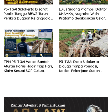
P3-TGAI Sidokerto Disorot,
Lulus Sidang Promosi Doktor
Publik Tunggu BBWS Turun
UHAMKA, Nugroho Widhi
Periksa Dugaan Kejanggalan
Pratomo dedikasikan Gelar
Proyek
Doktor untuk Keluarga dan
Institusinya
TPM P3-TGAI Wates Bantah
P3-TGAI Desa Sidokerto
Aturan Harus Hadir Tiap Hari,
Diduga Tanpa Pondasi,
Klaim Sesuai SOP Cukup
Kades: Pekerjaan Sudah
Datang 2 Kali Seminggu
Sesuai RAB TPM