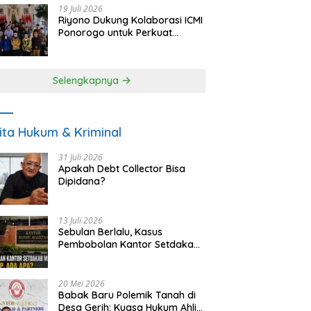
19 Juli 2026
Riyono Dukung Kolaborasi ICMI
Ponorogo untuk Perkuat
Ekonomi Kerakyatan dan
UMKM
Selengkapnya
ita Hukum & Kriminal
31 Juli 2026
Apakah Debt Collector Bisa
Dipidana?
13 Juli 2026
Sebulan Berlalu, Kasus
Pembobolan Kantor Setdakab
Magetan Masih Misterius
20 Mei 2026
Babak Baru Polemik Tanah di
Desa Gerih: Kuasa Hukum Ahli