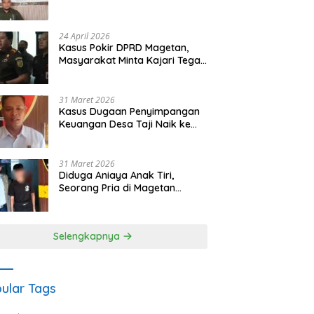
Waris Siapkan Opsi Gugatan
dan Audiensi ke Bupati
24 April 2026
Kasus Pokir DPRD Magetan,
Masyarakat Minta Kajari Tegak
Lurus dan Tidak Tebang Pilih
31 Maret 2026
Kasus Dugaan Penyimpangan
Keuangan Desa Taji Naik ke
Penyidikan, Polres Magetan
Mulai Hitung Kerugian Negara
31 Maret 2026
Diduga Aniaya Anak Tiri,
Seorang Pria di Magetan
Dilaporkan ke Polisi
Selengkapnya
ular Tags