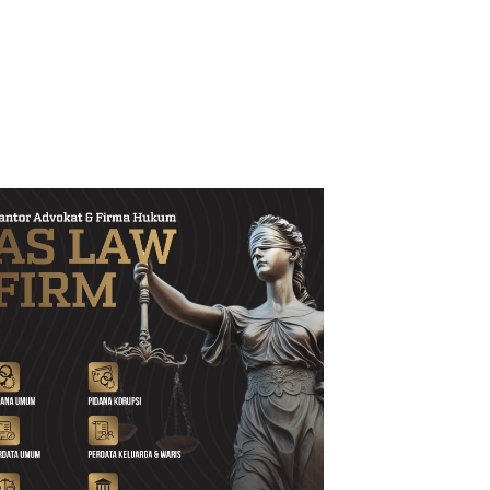
d Setiawan Kenang M.
h: Pejuang Keadilan “No
 No Justice” Telah
ulang