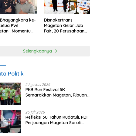
 Bhayangkara ke-
Disnakertrans
Ketua PWI
Magetan Gelar Job
etan : Momentum
Fair, 20 Perusahaan
i Perkuat
Sediakan 2.159
rcayaan Publik
Lowongan Kerja
Selengkapnya
ita Politik
2 Agustus 2026
PKB Run Festival 5K
Semarakkan Magetan, Ribuan
Pelari Rayakan HUT ke-28 PKB
26 Juli 2026
Refleksi 30 Tahun Kudatuli, PDI
Perjuangan Magetan Soroti
Ancaman Demokrasi dan
Tuntut Keadilan Korban