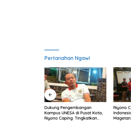
Pertanahan Ngawi
agetan: OKK
Dukung Pengembangan
Riyono 
uk Mencetak
Kampus UNESA di Pusat Kota,
Indonesi
ofesional,
Riyono Caping: Tingkatkan
Magetan
as dan Terpercaya
SDM dan Gerakkan Ekonomi
Meski Ga
Magetan