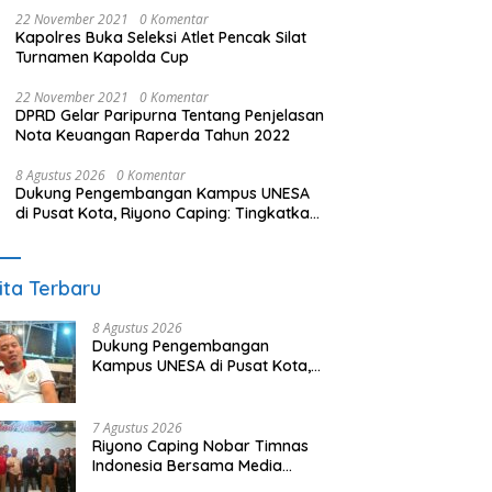
22 November 2021
0 Komentar
Kapolres Buka Seleksi Atlet Pencak Silat
Turnamen Kapolda Cup
22 November 2021
0 Komentar
DPRD Gelar Paripurna Tentang Penjelasan
Nota Keuangan Raperda Tahun 2022
8 Agustus 2026
0 Komentar
Dukung Pengembangan Kampus UNESA
di Pusat Kota, Riyono Caping: Tingkatkan
SDM dan Gerakkan Ekonomi Magetan
ita Terbaru
8 Agustus 2026
Dukung Pengembangan
Kampus UNESA di Pusat Kota,
Riyono Caping: Tingkatkan
SDM dan Gerakkan Ekonomi
Magetan
7 Agustus 2026
Riyono Caping Nobar Timnas
Indonesia Bersama Media
Magetan, Tetap Semangat