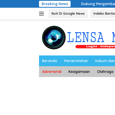
Langsung
Breaking News
Dukung Pengembangan Kampus UNESA
ke
konten
Ikuti Di Google News
Indeks Berita
Beranda
Pemerintahan
Hukum dan 
Advertorial
Keagamaan
Olahraga