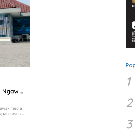
Pop
1
 Ngawi
2
 awak media
ugaan kasus…
3