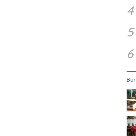
4
5
6
Ber