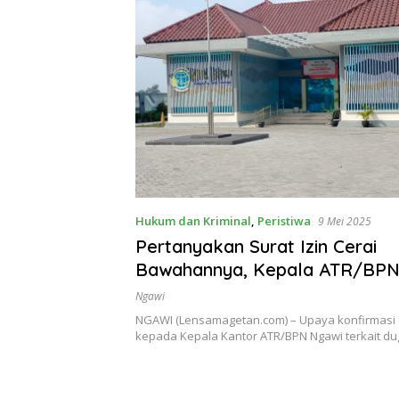
Hukum dan Kriminal
,
Peristiwa
9 Mei 2025
Pertanyakan Surat Izin Cerai
Bawahannya, Kepala ATR/BPN
Dua Kali Tak Bisa Ditemui
Ngawi
NGAWI (Lensamagetan.com) – Upaya konfirmasi
kepada Kepala Kantor ATR/BPN Ngawi terkait d