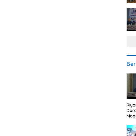
Ber
Riyo
Doro
Mag
Kem
Ikan
Gem