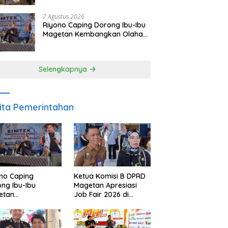
Meski Garuda Gagal Lolos
7 Agustus 2026
Riyono Caping Dorong Ibu-Ibu
Magetan Kembangkan Olahan
Ikan, Perkuat Budaya Gemar
Makan Ikan
Selengkapnya
ita Pemerintahan
no Caping
Ketua Komisi B DPRD
ng Ibu-Ibu
Magetan Apresiasi
etan
Job Fair 2026 di
bangkan Olahan
Tengah Efisiensi
, Perkuat Budaya
Anggaran
ar Makan Ikan