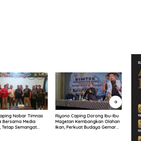
Caping Nobar Timnas
Riyono Caping Dorong Ibu-Ibu
Ahma
a Bersama Media
Magetan Kembangkan Olahan
Shole
, Tetap Semangat
Ikan, Perkuat Budaya Gemar
Viral
ruda Gagal Lolos
Makan Ikan
Berp