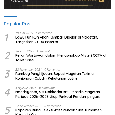
Popular Post
1
19 Juni 2025
1 Komentar
Lawu Fun Run Akan Kembali Digelar di Magetan,
Targetkan 2.000 Peserta
2
26 April 2025
1 Komentar
Peran Wartawan dalam Mengungkap Misteri CCTV di
Toilet Siswi
3
22 November 2021
0 Komentar
Rembug Penghijauan, Bupati Magetan Terima
Kunjungan Cabdin Kehutanan Jatim
4
6 Agustus 2026
0 Komentar
Noorbiyanto, S.H Nahkodai BPC Peradin Magetan
Periode 2026–2028, Siap Perkuat Pendampingan
Hukum
5
22 November 2021
0 Komentar
Kapolres Buka Seleksi Atlet Pencak Silat Turnamen
Kapolda Cup