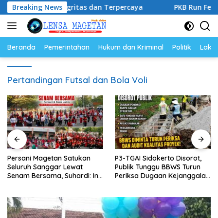
Langsung
l, Berintegritas dan Terpercaya
Breaking News
PKB Run Festival 5K
ke
konten
Beranda
Pemerintahan
Hukum dan Kriminal
Politik
Lakal
Pertandingan Futsal dan Bola Voli
Persani Magetan Satukan
P3-TGAI Sidokerto Disorot,
Seluruh Sanggar Lewat
Publik Tunggu BBWS Turun
Senam Bersama, Suhardi: Ini
Periksa Dugaan Kejanggalan
Wujud Solidaritas
Proyek