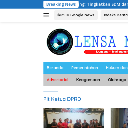
Langsung
at Kota, Riyono Caping: Tingkatkan SDM dan Gerakkan Ekon
Breaking News
ke
konten
Ikuti Di Google News
Indeks Berita
Beranda
Pemerintahan
Hukum dan 
Advertorial
Keagamaan
Olahraga
Plt Ketua DPRD