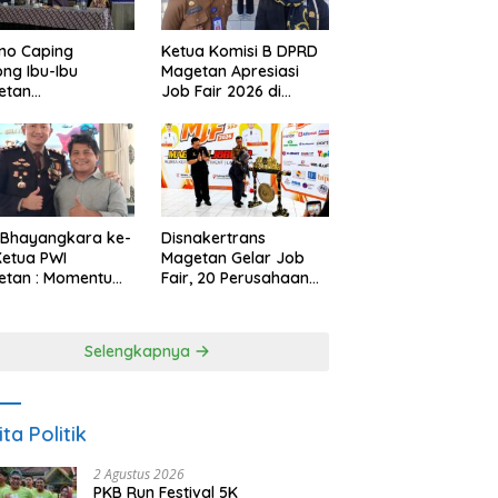
no Caping
Ketua Komisi B DPRD
ng Ibu-Ibu
Magetan Apresiasi
etan
Job Fair 2026 di
bangkan Olahan
Tengah Efisiensi
, Perkuat Budaya
Anggaran
ar Makan Ikan
 Bhayangkara ke-
Disnakertrans
Ketua PWI
Magetan Gelar Job
etan : Momentum
Fair, 20 Perusahaan
i Perkuat
Sediakan 2.159
rcayaan Publik
Lowongan Kerja
Selengkapnya
ita Politik
2 Agustus 2026
PKB Run Festival 5K