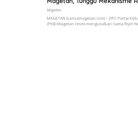
Magetan, Tunggu Mekanisme 
Paripurna
Magetan
MAGETAN (Lensamagetan.com) – DPC Partai Keb
(PKB) Magetan resmi mengusulkan nama Riyin N