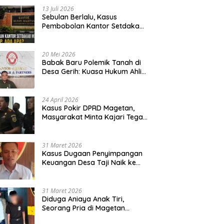
13 Juli 2026
Sebulan Berlalu, Kasus
Pembobolan Kantor Setdakab
Magetan Masih Misterius
20 Mei 2026
Babak Baru Polemik Tanah di
Desa Gerih: Kuasa Hukum Ahli
Waris Siapkan Opsi Gugatan
dan Audiensi ke Bupati
24 April 2026
Kasus Pokir DPRD Magetan,
Masyarakat Minta Kajari Tegak
Lurus dan Tidak Tebang Pilih
31 Maret 2026
Kasus Dugaan Penyimpangan
Keuangan Desa Taji Naik ke
Penyidikan, Polres Magetan
Mulai Hitung Kerugian Negara
31 Maret 2026
Diduga Aniaya Anak Tiri,
Seorang Pria di Magetan
Dilaporkan ke Polisi