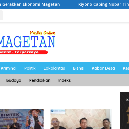
omi Magetan
Riyono Caping Nobar Timnas Indonesia B
Kriminal
Politik
Lakalantas
Bisnis
Kabar Desa
Ke
Budaya
Pendidikan
Indeks