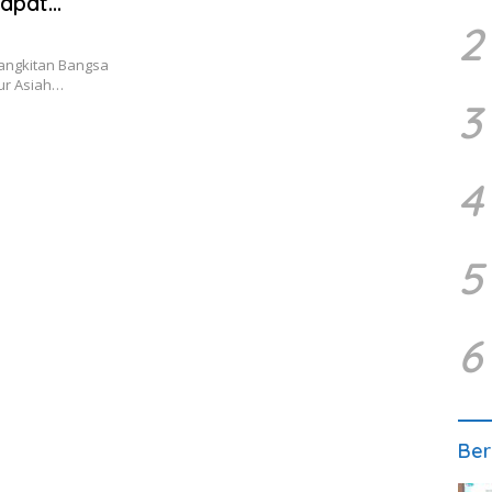
Rapat
2
angkitan Bangsa
ur Asiah…
3
4
5
6
Ber