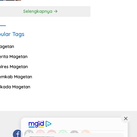
Selengkapnya
ular Tags
agetan
erita Magetan
olres Magetan
emkab Magetan
ilkada Magetan