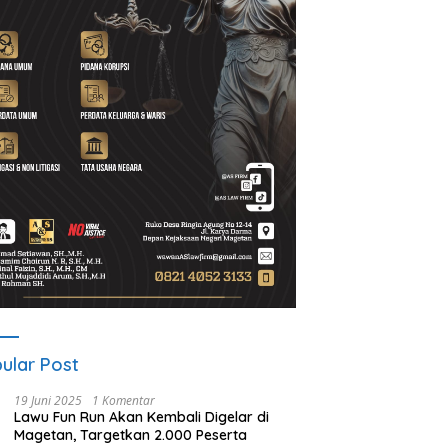
iyanto, S.H Nahkodai BPC
UNESA Gelar ICAPSTURE 2026
A
in Magetan Periode
di Magetan, Dorong Inovasi
P
2028, Siap Perkuat
untuk Masa Depan
S
ampingan Hukum
Berkelanjutan
P
ular Post
19 Juni 2025
1 Komentar
Lawu Fun Run Akan Kembali Digelar di
Magetan, Targetkan 2.000 Peserta