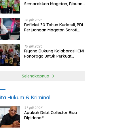
Semarakkan Magetan, Ribuan
Pelari Rayakan HUT ke-28 PKB
26 Juli 2026
Refleksi 30 Tahun Kudatuli, PDI
Perjuangan Magetan Soroti
Ancaman Demokrasi dan
Tuntut Keadilan Korban
19 Juli 2026
Riyono Dukung Kolaborasi ICMI
Ponorogo untuk Perkuat
Ekonomi Kerakyatan dan
UMKM
Selengkapnya
ita Hukum & Kriminal
31 Juli 2026
Apakah Debt Collector Bisa
Dipidana?