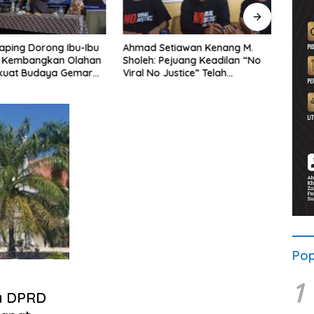
etiawan Kenang M.
Lewat Program Desa BRILiaN,
Noorb
Pejuang Keadilan “No
BRI Magetan Dorong Desa
Perad
Justice” Telah
Wates Berprestasi
2026–
ng
Pend
Pop
1
ua DPRD