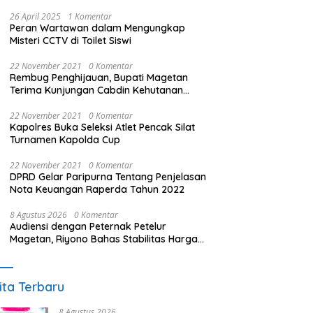
26 April 2025
1 Komentar
Peran Wartawan dalam Mengungkap
Misteri CCTV di Toilet Siswi
22 November 2021
0 Komentar
Rembug Penghijauan, Bupati Magetan
Terima Kunjungan Cabdin Kehutanan
Jatim
22 November 2021
0 Komentar
Kapolres Buka Seleksi Atlet Pencak Silat
Turnamen Kapolda Cup
22 November 2021
0 Komentar
DPRD Gelar Paripurna Tentang Penjelasan
Nota Keuangan Raperda Tahun 2022
8 Agustus 2026
0 Komentar
Audiensi dengan Peternak Petelur
Magetan, Riyono Bahas Stabilitas Harga
Telur dan Populasi Ayam
ita Terbaru
8 Agustus 2026