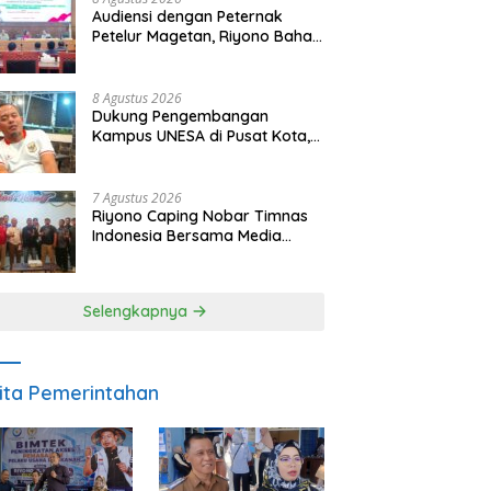
Audiensi dengan Peternak
Petelur Magetan, Riyono Bahas
Stabilitas Harga Telur dan
Populasi Ayam
8 Agustus 2026
Dukung Pengembangan
Kampus UNESA di Pusat Kota,
Riyono Caping: Tingkatkan
SDM dan Gerakkan Ekonomi
Magetan
7 Agustus 2026
Riyono Caping Nobar Timnas
Indonesia Bersama Media
Magetan, Tetap Semangat
Meski Garuda Gagal Lolos
Selengkapnya
ita Pemerintahan