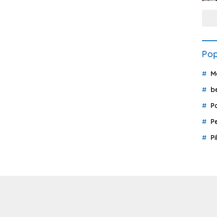
Pop
M
b
P
P
P