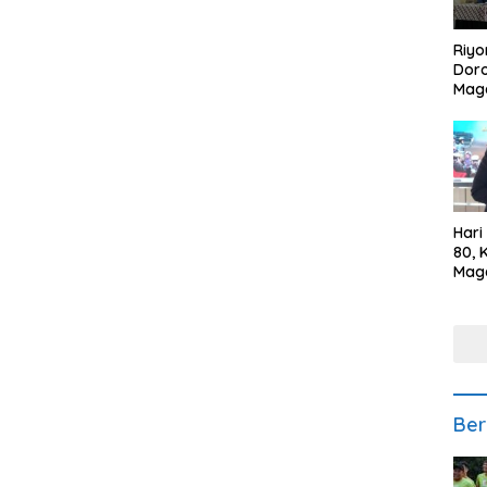
Riyo
Doro
Mag
Kem
Ikan
Gem
Hari
80, 
Mag
Polr
Kepe
Ber