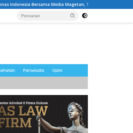
ersama Media Magetan, Tetap Semangat Meski Garuda Gagal Lo
sehatan
Pariwisata
Opini