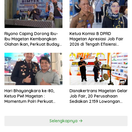
Riyono Caping Dorong Ibu-
Ketua Komisi B DPRD
Ibu Magetan Kembangkan
Magetan Apresiasi Job Fair
Olahan Ikan, Perkuat Budaya
2026 di Tengah Efisiensi
Gemar Makan Ikan
Anggaran
Hari Bhayangkara ke-80,
Disnakertrans Magetan Gelar
Ketua PWI Magetan :
Job Fair, 20 Perusahaan
Momentum Polri Perkuat
Sediakan 2.159 Lowongan
Kepercayaan Publik
Kerja
Selengkapnya