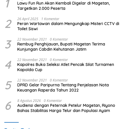
1
Lawu Fun Run Akan Kembali Digelar di Magetan,
Targetkan 2.000 Peserta
2
26 April 2025
1 Komentar
Peran Wartawan dalam Mengungkap Misteri CCTV di
Toilet Siswi
3
22 November 2021
0 Komentar
Rembug Penghijauan, Bupati Magetan Terima
Kunjungan Cabdin Kehutanan Jatim
4
22 November 2021
0 Komentar
Kapolres Buka Seleksi Atlet Pencak Silat Turnamen
Kapolda Cup
5
22 November 2021
0 Komentar
DPRD Gelar Paripurna Tentang Penjelasan Nota
Keuangan Raperda Tahun 2022
6
8 Agustus 2026
0 Komentar
Audiensi dengan Peternak Petelur Magetan, Riyono
Bahas Stabilitas Harga Telur dan Populasi Ayam