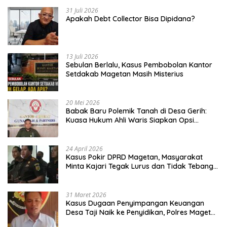
31 Juli 2026
Apakah Debt Collector Bisa Dipidana?
13 Juli 2026
Sebulan Berlalu, Kasus Pembobolan Kantor
Setdakab Magetan Masih Misterius
20 Mei 2026
Babak Baru Polemik Tanah di Desa Gerih:
Kuasa Hukum Ahli Waris Siapkan Opsi
Gugatan dan Audiensi ke Bupati
24 April 2026
Kasus Pokir DPRD Magetan, Masyarakat
Minta Kajari Tegak Lurus dan Tidak Tebang
Pilih
31 Maret 2026
Kasus Dugaan Penyimpangan Keuangan
Desa Taji Naik ke Penyidikan, Polres Magetan
Mulai Hitung Kerugian Negara