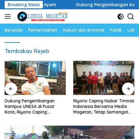
Langsung
an Populasi Ayam
Breaking News
Dukung Pengembangan Kampus UNESA 
ke
konten
Beranda
Pemerintahan
Hukum dan Kriminal
Politik
Lakal
Tembakau Rejeb
Dukung Pengembangan
Riyono Caping Nobar Timnas
Kampus UNESA di Pusat
Indonesia Bersama Media
Kota, Riyono Caping:
Magetan, Tetap Semangat
Tingkatkan SDM dan
Meski Garuda Gagal Lolos
Gerakkan Ekonomi Magetan