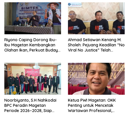
Riyono Caping Dorong Ibu-
Ahmad Setiawan Kenang M.
Ibu Magetan Kembangkan
Sholeh: Pejuang Keadilan “No
Olahan Ikan, Perkuat Budaya
Viral No Justice” Telah
Gemar Makan Ikan
Berpulang
Noorbiyanto, S.H Nahkodai
Ketua PWI Magetan: OKK
BPC Peradin Magetan
Penting untuk Mencetak
Periode 2026–2028, Siap
Wartawan Profesional,
Perkuat Pendampingan
Berintegritas dan Terpercaya
Hukum