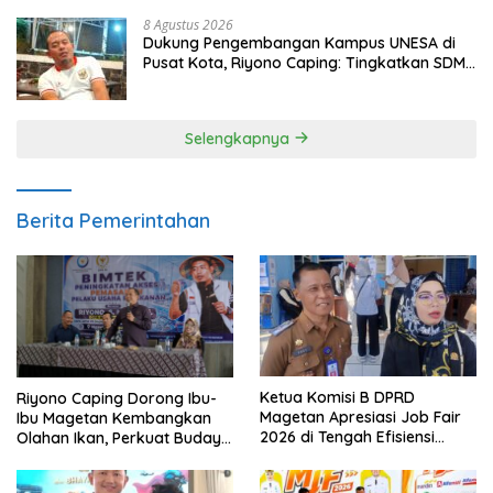
8 Agustus 2026
Dukung Pengembangan Kampus UNESA di
Pusat Kota, Riyono Caping: Tingkatkan SDM
dan Gerakkan Ekonomi Magetan
Selengkapnya
Berita Pemerintahan
Ketua Komisi B DPRD
Riyono Caping Dorong Ibu-
Magetan Apresiasi Job Fair
Ibu Magetan Kembangkan
2026 di Tengah Efisiensi
Olahan Ikan, Perkuat Budaya
Anggaran
Gemar Makan Ikan