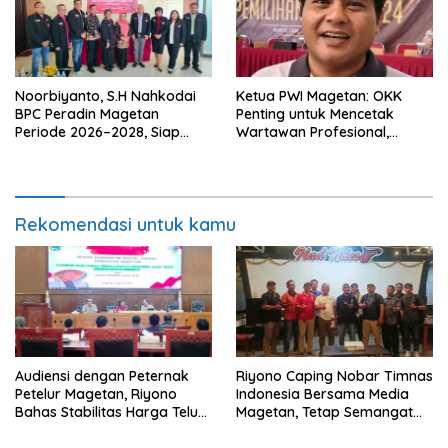
Noorbiyanto, S.H Nahkodai
Ketua PWI Magetan: OKK
BPC Peradin Magetan
Penting untuk Mencetak
Periode 2026–2028, Siap
Wartawan Profesional,
Perkuat Pendampingan
Berintegritas dan Terpercaya
Hukum
Rekomendasi untuk kamu
Audiensi dengan Peternak
Riyono Caping Nobar Timnas
Petelur Magetan, Riyono
Indonesia Bersama Media
Bahas Stabilitas Harga Telur
Magetan, Tetap Semangat
dan Populasi Ayam
Meski Garuda Gagal Lolos