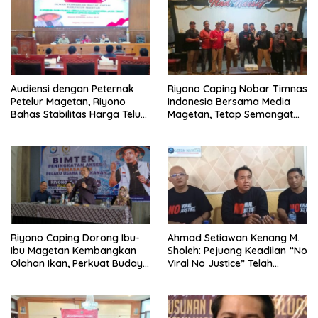
Audiensi dengan Peternak
Riyono Caping Nobar Timnas
Petelur Magetan, Riyono
Indonesia Bersama Media
Bahas Stabilitas Harga Telur
Magetan, Tetap Semangat
dan Populasi Ayam
Meski Garuda Gagal Lolos
Riyono Caping Dorong Ibu-
Ahmad Setiawan Kenang M.
Ibu Magetan Kembangkan
Sholeh: Pejuang Keadilan “No
Olahan Ikan, Perkuat Budaya
Viral No Justice” Telah
Gemar Makan Ikan
Berpulang