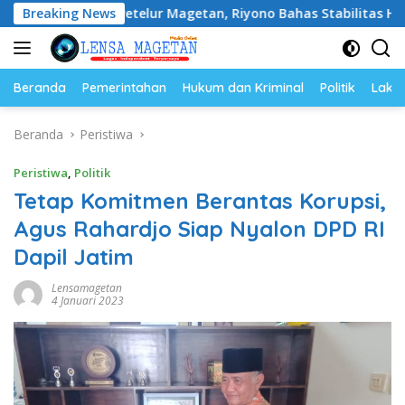
Langsung
 Petelur Magetan, Riyono Bahas Stabilitas Harga Telur dan Po
Breaking News
ke
konten
Beranda
Pemerintahan
Hukum dan Kriminal
Politik
Lakal
Beranda
Peristiwa
Peristiwa
,
Politik
Tetap Komitmen Berantas Korupsi,
Agus Rahardjo Siap Nyalon DPD RI
Dapil Jatim
Lensamagetan
4 Januari 2023