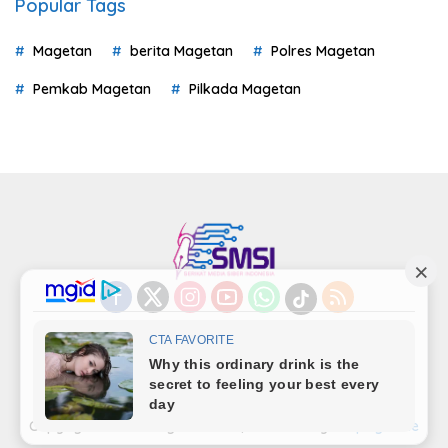
Popular Tags
Magetan
berita Magetan
Polres Magetan
Pemkab Magetan
Pilkada Magetan
Indeks
Kode Etik
Privacy Policy
Redaksi
Disclaimer
Pedoman Media Siber
Kode Perilaku Perusahaan Pers
Copyright©LensaMagetan.com | Powered By
seopage.one