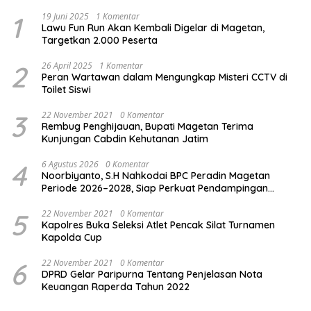
1
19 Juni 2025
1 Komentar
Lawu Fun Run Akan Kembali Digelar di Magetan,
Targetkan 2.000 Peserta
2
26 April 2025
1 Komentar
Peran Wartawan dalam Mengungkap Misteri CCTV di
Toilet Siswi
3
22 November 2021
0 Komentar
Rembug Penghijauan, Bupati Magetan Terima
Kunjungan Cabdin Kehutanan Jatim
4
6 Agustus 2026
0 Komentar
Noorbiyanto, S.H Nahkodai BPC Peradin Magetan
Periode 2026–2028, Siap Perkuat Pendampingan
Hukum
5
22 November 2021
0 Komentar
Kapolres Buka Seleksi Atlet Pencak Silat Turnamen
Kapolda Cup
6
22 November 2021
0 Komentar
DPRD Gelar Paripurna Tentang Penjelasan Nota
Keuangan Raperda Tahun 2022