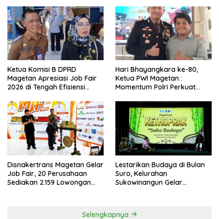
Ketua Komisi B DPRD
Hari Bhayangkara ke-80,
Magetan Apresiasi Job Fair
Ketua PWI Magetan :
2026 di Tengah Efisiensi
Momentum Polri Perkuat
Anggaran
Kepercayaan Publik
Disnakertrans Magetan Gelar
Lestarikan Budaya di Bulan
Job Fair, 20 Perusahaan
Suro, Kelurahan
Sediakan 2.159 Lowongan
Sukowinangun Gelar
Kerja
Ketoprak Suko Budoyo
Selengkapnya