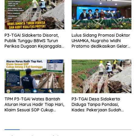
P3-TGAI Sidokerto Disorot,
Lulus Sidang Promosi Doktor
Publik Tunggu BBWS Turun
UHAMKA, Nugroho Widhi
Periksa Dugaan Kejanggalan
Pratomo dedikasikan Gelar
Proyek
Doktor untuk Keluarga dan
Institusinya
TPM P3-TGAI Wates Bantah
P3-TGAI Desa Sidokerto
Aturan Harus Hadir Tiap Hari,
Diduga Tanpa Pondasi,
Klaim Sesuai SOP Cukup
Kades: Pekerjaan Sudah
Datang 2 Kali Seminggu
Sesuai RAB TPM