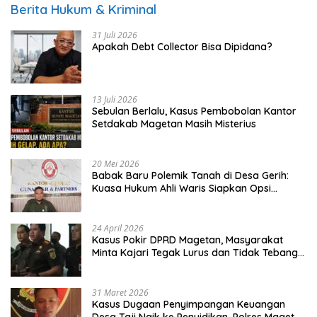
Berita Hukum & Kriminal
31 Juli 2026
Apakah Debt Collector Bisa Dipidana?
13 Juli 2026
Sebulan Berlalu, Kasus Pembobolan Kantor
Setdakab Magetan Masih Misterius
20 Mei 2026
Babak Baru Polemik Tanah di Desa Gerih:
Kuasa Hukum Ahli Waris Siapkan Opsi
Gugatan dan Audiensi ke Bupati
24 April 2026
Kasus Pokir DPRD Magetan, Masyarakat
Minta Kajari Tegak Lurus dan Tidak Tebang
Pilih
31 Maret 2026
Kasus Dugaan Penyimpangan Keuangan
Desa Taji Naik ke Penyidikan, Polres Magetan