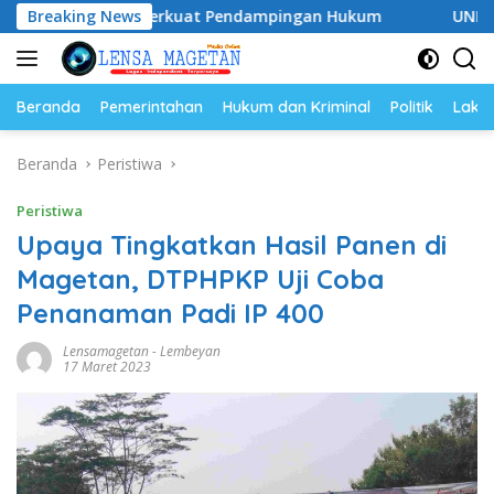
Langsung
 Siap Perkuat Pendampingan Hukum
Breaking News
UNESA Gelar ICAPST
ke
konten
Beranda
Pemerintahan
Hukum dan Kriminal
Politik
Lakal
Beranda
Peristiwa
Peristiwa
Upaya Tingkatkan Hasil Panen di
Magetan, DTPHPKP Uji Coba
Penanaman Padi IP 400
Lensamagetan
-
Lembeyan
17 Maret 2023