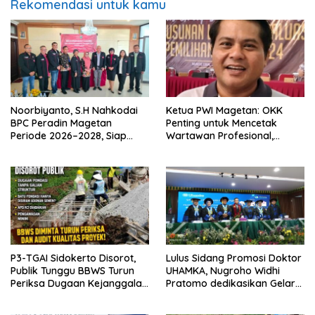
Rekomendasi untuk kamu
Noorbiyanto, S.H Nahkodai
Ketua PWI Magetan: OKK
BPC Peradin Magetan
Penting untuk Mencetak
Periode 2026–2028, Siap
Wartawan Profesional,
Perkuat Pendampingan
Berintegritas dan Terpercaya
Hukum
P3-TGAI Sidokerto Disorot,
Lulus Sidang Promosi Doktor
Publik Tunggu BBWS Turun
UHAMKA, Nugroho Widhi
Periksa Dugaan Kejanggalan
Pratomo dedikasikan Gelar
Proyek
Doktor untuk Keluarga dan
Institusinya