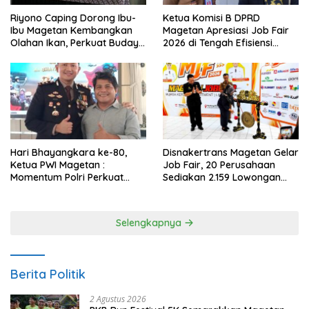
Riyono Caping Dorong Ibu-
Ketua Komisi B DPRD
Ibu Magetan Kembangkan
Magetan Apresiasi Job Fair
Olahan Ikan, Perkuat Budaya
2026 di Tengah Efisiensi
Gemar Makan Ikan
Anggaran
Hari Bhayangkara ke-80,
Disnakertrans Magetan Gelar
Ketua PWI Magetan :
Job Fair, 20 Perusahaan
Momentum Polri Perkuat
Sediakan 2.159 Lowongan
Kepercayaan Publik
Kerja
Selengkapnya
Berita Politik
2 Agustus 2026