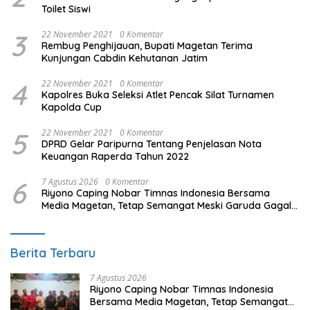
Toilet Siswi
3
22 November 2021
0 Komentar
Rembug Penghijauan, Bupati Magetan Terima
Kunjungan Cabdin Kehutanan Jatim
4
22 November 2021
0 Komentar
Kapolres Buka Seleksi Atlet Pencak Silat Turnamen
Kapolda Cup
5
22 November 2021
0 Komentar
DPRD Gelar Paripurna Tentang Penjelasan Nota
Keuangan Raperda Tahun 2022
6
7 Agustus 2026
0 Komentar
Riyono Caping Nobar Timnas Indonesia Bersama
Media Magetan, Tetap Semangat Meski Garuda Gagal
Lolos
Berita Terbaru
7 Agustus 2026
Riyono Caping Nobar Timnas Indonesia
Bersama Media Magetan, Tetap Semangat