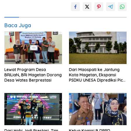
Baca Juga
Lewat Program Desa
Dari Maospati ke Jantung
BRILiaN, BRI Magetan Dorong
Kota Magetan, Ekspansi
Desa Wates Berprestasi
PSDKU UNESA Diprediksi Picu
Pertumbuhan Ekonomi
Dari Hobi Jadi Prestasi, Tim
Ketua Komisi B DPRD