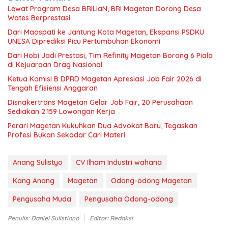
Lewat Program Desa BRILiaN, BRI Magetan Dorong Desa
Wates Berprestasi
Dari Maospati ke Jantung Kota Magetan, Ekspansi PSDKU
UNESA Diprediksi Picu Pertumbuhan Ekonomi
Dari Hobi Jadi Prestasi, Tim Refinity Magetan Borong 6 Piala
di Kejuaraan Drag Nasional
Ketua Komisi B DPRD Magetan Apresiasi Job Fair 2026 di
Tengah Efisiensi Anggaran
Disnakertrans Magetan Gelar Job Fair, 20 Perusahaan
Sediakan 2.159 Lowongan Kerja
Perari Magetan Kukuhkan Dua Advokat Baru, Tegaskan
Profesi Bukan Sekadar Cari Materi
Anang Sulistyo
CV Ilham Industri wahana
Kang Anang
Magetan
Odong-odong Magetan
Pengusaha Muda
Pengusaha Odong-odong
Penulis: Daniel Sulistiono
Editor: Redaksi