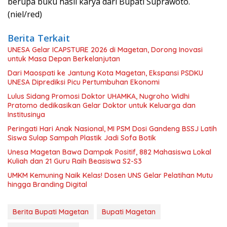
berupa buku hasil karya dari Bupati Suprawoto.
(niel/red)
Berita Terkait
UNESA Gelar ICAPSTURE 2026 di Magetan, Dorong Inovasi
untuk Masa Depan Berkelanjutan
Dari Maospati ke Jantung Kota Magetan, Ekspansi PSDKU
UNESA Diprediksi Picu Pertumbuhan Ekonomi
Lulus Sidang Promosi Doktor UHAMKA, Nugroho Widhi
Pratomo dedikasikan Gelar Doktor untuk Keluarga dan
Institusinya
Peringati Hari Anak Nasional, MI PSM Dosi Gandeng BSSJ Latih
Siswa Sulap Sampah Plastik Jadi Sofa Botik
Unesa Magetan Bawa Dampak Positif, 882 Mahasiswa Lokal
Kuliah dan 21 Guru Raih Beasiswa S2-S3
UMKM Kemuning Naik Kelas! Dosen UNS Gelar Pelatihan Mutu
hingga Branding Digital
Berita Bupati Magetan
Bupati Magetan