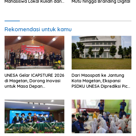
Mahasiswa Lokal Kuliah dan
Mutu hingga Branding Digital
21 Guru Raih Beasiswa S2-S3
Rekomendasi untuk kamu
UNESA Gelar ICAPSTURE 2026
Dari Maospati ke Jantung
di Magetan, Dorong Inovasi
Kota Magetan, Ekspansi
untuk Masa Depan
PSDKU UNESA Diprediksi Picu
Berkelanjutan
Pertumbuhan Ekonomi