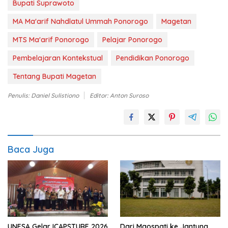
Bupati Suprawoto
MA Ma'arif Nahdlatul Ummah Ponorogo
Magetan
MTS Ma'arif Ponorogo
Pelajar Ponorogo
Pembelajaran Kontekstual
Pendidikan Ponorogo
Tentang Bupati Magetan
Penulis: Daniel Sulistiono
Editor: Anton Suroso
Baca Juga
UNESA Gelar ICAPSTURE 2026
Dari Maospati ke Jantung