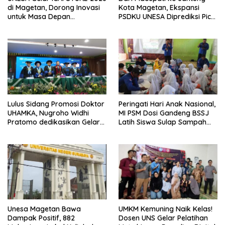
di Magetan, Dorong Inovasi
Kota Magetan, Ekspansi
untuk Masa Depan
PSDKU UNESA Diprediksi Picu
Berkelanjutan
Pertumbuhan Ekonomi
Lulus Sidang Promosi Doktor
Peringati Hari Anak Nasional,
UHAMKA, Nugroho Widhi
MI PSM Dosi Gandeng BSSJ
Pratomo dedikasikan Gelar
Latih Siswa Sulap Sampah
Doktor untuk Keluarga dan
Plastik Jadi Sofa Botik
Institusinya
Unesa Magetan Bawa
UMKM Kemuning Naik Kelas!
Dampak Positif, 882
Dosen UNS Gelar Pelatihan