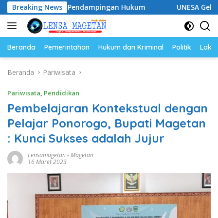
Langsung
Perkuat Pendampingan Hukum
Breaking News
UNESA Gelar ICAPSTURE 20
ke
konten
Beranda
Pemerintahan
Hukum dan Kriminal
Politik
Lakal
Beranda
Pariwisata
Pariwisata
,
Pendidikan
Pembelajaran Kontekstual dengan
Pelajar Ponorogo, Bupati Magetan
: Kunci Sukses adalah Jujur
Lensamagetan
-
Magetan
16 Maret 2023