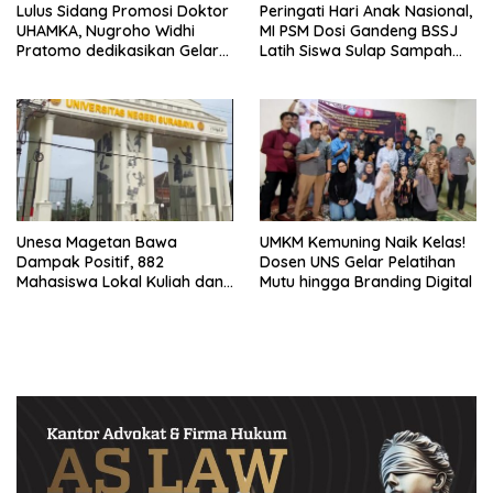
Lulus Sidang Promosi Doktor
Peringati Hari Anak Nasional,
UHAMKA, Nugroho Widhi
MI PSM Dosi Gandeng BSSJ
Pratomo dedikasikan Gelar
Latih Siswa Sulap Sampah
Doktor untuk Keluarga dan
Plastik Jadi Sofa Botik
Institusinya
Unesa Magetan Bawa
UMKM Kemuning Naik Kelas!
Dampak Positif, 882
Dosen UNS Gelar Pelatihan
Mahasiswa Lokal Kuliah dan
Mutu hingga Branding Digital
21 Guru Raih Beasiswa S2-S3