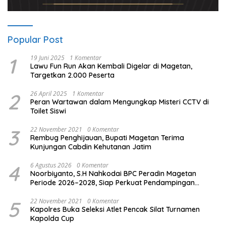
Popular Post
1
19 Juni 2025
1 Komentar
Lawu Fun Run Akan Kembali Digelar di Magetan,
Targetkan 2.000 Peserta
2
26 April 2025
1 Komentar
Peran Wartawan dalam Mengungkap Misteri CCTV di
Toilet Siswi
3
22 November 2021
0 Komentar
Rembug Penghijauan, Bupati Magetan Terima
Kunjungan Cabdin Kehutanan Jatim
4
6 Agustus 2026
0 Komentar
Noorbiyanto, S.H Nahkodai BPC Peradin Magetan
Periode 2026–2028, Siap Perkuat Pendampingan
Hukum
5
22 November 2021
0 Komentar
Kapolres Buka Seleksi Atlet Pencak Silat Turnamen
Kapolda Cup