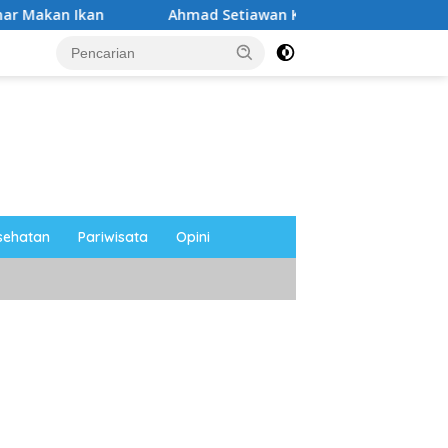
Ahmad Setiawan Kenang M. Sholeh: Pejuang Keadilan “No 
sehatan
Pariwisata
Opini