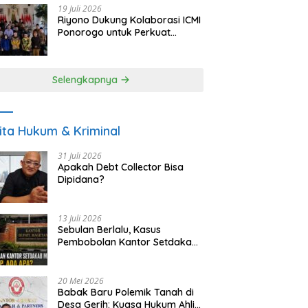
19 Juli 2026
Riyono Dukung Kolaborasi ICMI
Ponorogo untuk Perkuat
Ekonomi Kerakyatan dan
UMKM
Selengkapnya
ita Hukum & Kriminal
31 Juli 2026
Apakah Debt Collector Bisa
Dipidana?
13 Juli 2026
Sebulan Berlalu, Kasus
Pembobolan Kantor Setdakab
Magetan Masih Misterius
20 Mei 2026
Babak Baru Polemik Tanah di
Desa Gerih: Kuasa Hukum Ahli