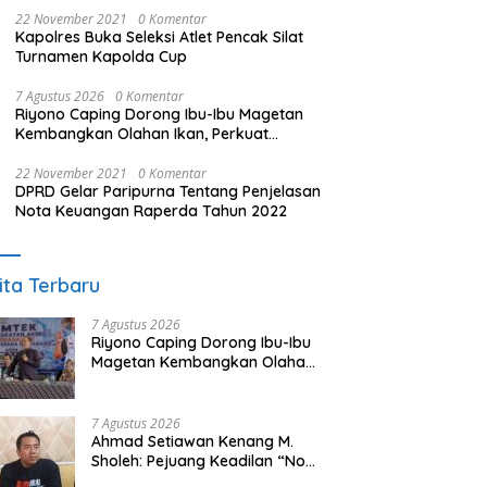
22 November 2021
0 Komentar
Kapolres Buka Seleksi Atlet Pencak Silat
Turnamen Kapolda Cup
7 Agustus 2026
0 Komentar
Riyono Caping Dorong Ibu-Ibu Magetan
Kembangkan Olahan Ikan, Perkuat
Budaya Gemar Makan Ikan
22 November 2021
0 Komentar
DPRD Gelar Paripurna Tentang Penjelasan
Nota Keuangan Raperda Tahun 2022
ita Terbaru
7 Agustus 2026
Riyono Caping Dorong Ibu-Ibu
Magetan Kembangkan Olahan
Ikan, Perkuat Budaya Gemar
Makan Ikan
7 Agustus 2026
Ahmad Setiawan Kenang M.
Sholeh: Pejuang Keadilan “No
Viral No Justice” Telah