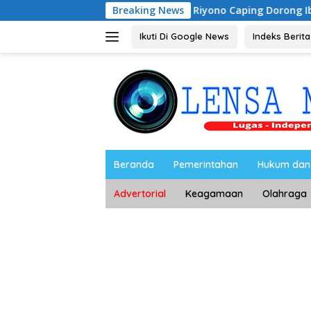
Langsung
Riyono Caping Dorong Ibu-Ibu Magetan 
Breaking News
ke
konten
Ikuti Di Google News
Indeks Berita
Beranda
Pemerintahan
Hukum dan 
Advertorial
Keagamaan
Olahraga