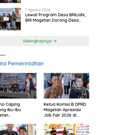
Berpulang
7 Agustus 2026
Lewat Program Desa BRILiaN,
BRI Magetan Dorong Desa
Wates Berprestasi
Selengkapnya
ita Pemerintahan
no Caping
Ketua Komisi B DPRD
ng Ibu-Ibu
Magetan Apresiasi
etan
Job Fair 2026 di
bangkan Olahan
Tengah Efisiensi
, Perkuat Budaya
Anggaran
ar Makan Ikan