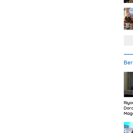
Ber
Riyo
Doro
Mag
Kem
Ikan
Gem