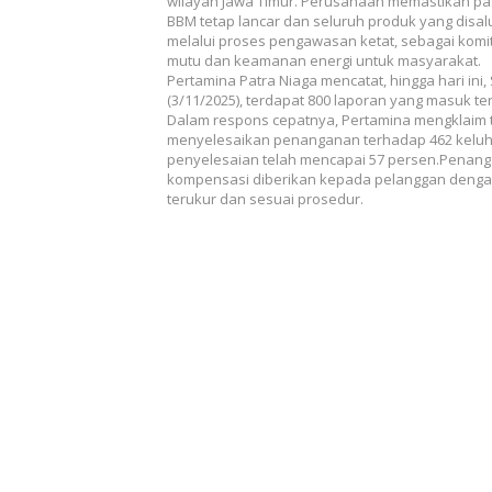
wilayah Jawa Timur. Perusahaan memastikan p
BBM tetap lancar dan seluruh produk yang disal
melalui proses pengawasan ketat, sebagai kom
mutu dan keamanan energi untuk masyarakat.
Pertamina Patra Niaga mencatat, hingga hari ini,
(3/11/2025), terdapat 800 laporan yang masuk terk
Dalam respons cepatnya, Pertamina mengklaim 
menyelesaikan penanganan terhadap 462 keluha
penyelesaian telah mencapai 57 persen.Penan
kompensasi diberikan kepada pelanggan dengan
terukur dan sesuai prosedur.