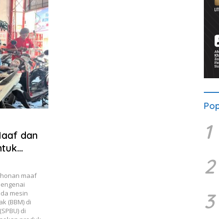
Pop
1
Maaf dan
ntuk
2
ohonan maaf
mengenai
ada mesin
3
k (BBM) di
(SPBU) di