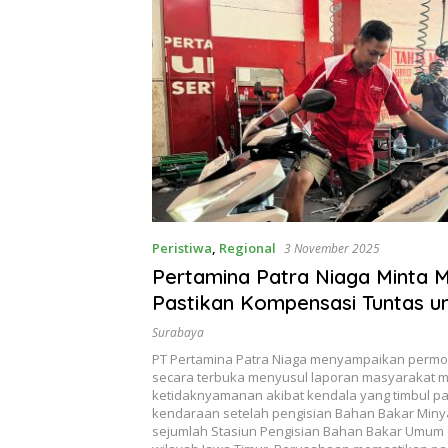
Peristiwa
,
Regional
3 November 2025
Pertamina Patra Niaga Minta 
Pastikan Kompensasi Tuntas u
Kendala BBM di Jatim
Surabaya
PT Pertamina Patra Niaga menyampaikan perm
secara terbuka menyusul laporan masyarakat 
ketidaknyamanan akibat kendala yang timbul p
kendaraan setelah pengisian Bahan Bakar Minya
sejumlah Stasiun Pengisian Bahan Bakar Umum 