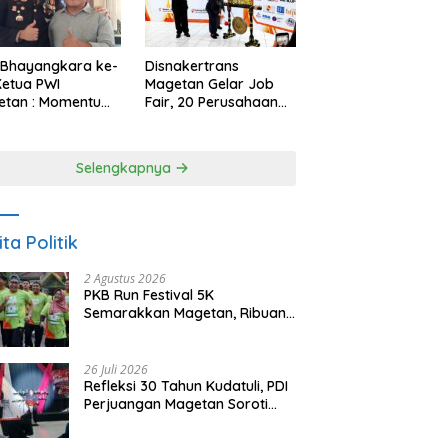
 Bhayangkara ke-
Disnakertrans
Ketua PWI
Magetan Gelar Job
etan : Momentum
Fair, 20 Perusahaan
i Perkuat
Sediakan 2.159
rcayaan Publik
Lowongan Kerja
Selengkapnya
ita Politik
2 Agustus 2026
PKB Run Festival 5K
Semarakkan Magetan, Ribuan
Pelari Rayakan HUT ke-28 PKB
26 Juli 2026
Refleksi 30 Tahun Kudatuli, PDI
Perjuangan Magetan Soroti
Ancaman Demokrasi dan
Tuntut Keadilan Korban