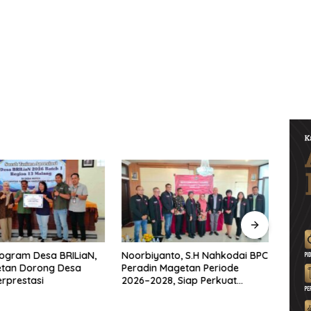
ogram Desa BRILiaN,
Noorbiyanto, S.H Nahkodai BPC
UNES
etan Dorong Desa
Peradin Magetan Periode
di Ma
rprestasi
2026–2028, Siap Perkuat
untu
Pendampingan Hukum
Berke