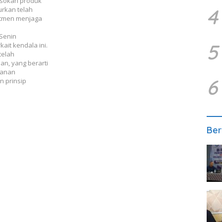
asokan produk
4
urkan telah
itmen menjaga
 Senin
5
ait kendala ini.
telah
n, yang berarti
ganan
6
 prinsip
Ber