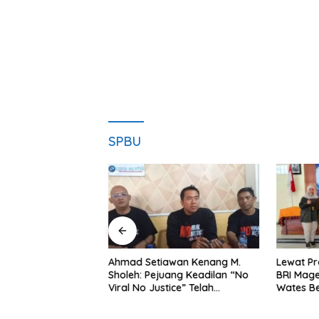
SPBU
ng Dorong Ibu-Ibu
Ahmad Setiawan Kenang M.
Lewat Pr
mbangkan Olahan
Sholeh: Pejuang Keadilan “No
BRI Mag
at Budaya Gemar
Viral No Justice” Telah
Wates Be
Berpulang