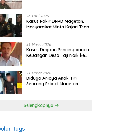
Waris Siapkan Opsi Gugatan
dan Audiensi ke Bupati
24 April 2026
Kasus Pokir DPRD Magetan,
Masyarakat Minta Kajari Tegak
Lurus dan Tidak Tebang Pilih
31 Maret 2026
Kasus Dugaan Penyimpangan
Keuangan Desa Taji Naik ke
Penyidikan, Polres Magetan
Mulai Hitung Kerugian Negara
31 Maret 2026
Diduga Aniaya Anak Tiri,
Seorang Pria di Magetan
Dilaporkan ke Polisi
Selengkapnya
ular Tags