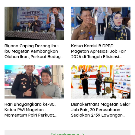
Riyono Caping Dorong Ibu-
Ketua Komisi B DPRD
Ibu Magetan Kembangkan
Magetan Apresiasi Job Fair
Olahan Ikan, Perkuat Budaya
2026 di Tengah Efisiensi
Gemar Makan Ikan
Anggaran
Hari Bhayangkara ke-80,
Disnakertrans Magetan Gelar
Ketua PWI Magetan :
Job Fair, 20 Perusahaan
Momentum Polri Perkuat
Sediakan 2.159 Lowongan
Kepercayaan Publik
Kerja
Selengkapnya