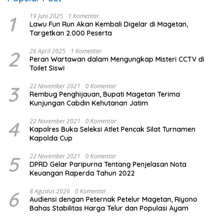
1
19 Juni 2025
1 Komentar
Lawu Fun Run Akan Kembali Digelar di Magetan,
Targetkan 2.000 Peserta
2
26 April 2025
1 Komentar
Peran Wartawan dalam Mengungkap Misteri CCTV di
Toilet Siswi
3
22 November 2021
0 Komentar
Rembug Penghijauan, Bupati Magetan Terima
Kunjungan Cabdin Kehutanan Jatim
4
22 November 2021
0 Komentar
Kapolres Buka Seleksi Atlet Pencak Silat Turnamen
Kapolda Cup
5
22 November 2021
0 Komentar
DPRD Gelar Paripurna Tentang Penjelasan Nota
Keuangan Raperda Tahun 2022
6
8 Agustus 2026
0 Komentar
Audiensi dengan Peternak Petelur Magetan, Riyono
Bahas Stabilitas Harga Telur dan Populasi Ayam