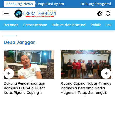
Langsung
 Telur dan Populasi Ayam
Breaking News
Dukung Pengembangan Kampus
ke
konten
Beranda
Pemerintahan
Hukum dan Kriminal
Politik
Lakal
Desa Janggan
Dukung Pengembangan
Riyono Caping Nobar Timnas
Kampus UNESA di Pusat
Indonesia Bersama Media
Kota, Riyono Caping:
Magetan, Tetap Semangat
Tingkatkan SDM dan
Meski Garuda Gagal Lolos
Gerakkan Ekonomi Magetan