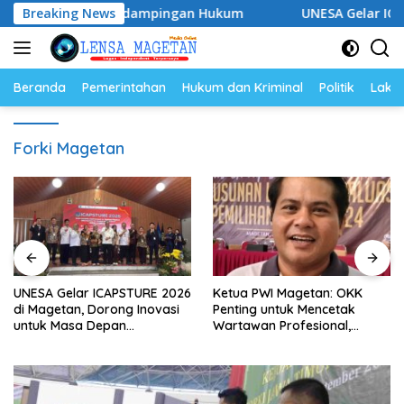
Langsung
p Perkuat Pendampingan Hukum
Breaking News
UNESA Gelar ICAPSTURE 
ke
konten
Beranda
Pemerintahan
Hukum dan Kriminal
Politik
Lakal
Forki Magetan
UNESA Gelar ICAPSTURE 2026
Ketua PWI Magetan: OKK
di Magetan, Dorong Inovasi
Penting untuk Mencetak
untuk Masa Depan
Wartawan Profesional,
Berkelanjutan
Berintegritas dan Terpercaya