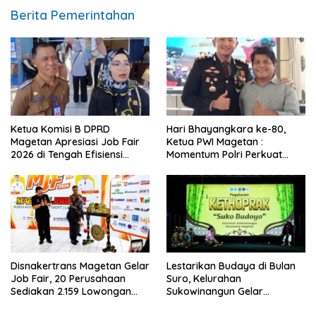
Berita Pemerintahan
Ketua Komisi B DPRD
Hari Bhayangkara ke-80,
Magetan Apresiasi Job Fair
Ketua PWI Magetan :
2026 di Tengah Efisiensi
Momentum Polri Perkuat
Anggaran
Kepercayaan Publik
Disnakertrans Magetan Gelar
Lestarikan Budaya di Bulan
Job Fair, 20 Perusahaan
Suro, Kelurahan
Sediakan 2.159 Lowongan
Sukowinangun Gelar
Kerja
Ketoprak Suko Budoyo