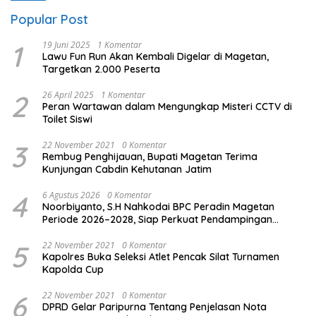
Popular Post
1
19 Juni 2025
1 Komentar
Lawu Fun Run Akan Kembali Digelar di Magetan,
Targetkan 2.000 Peserta
2
26 April 2025
1 Komentar
Peran Wartawan dalam Mengungkap Misteri CCTV di
Toilet Siswi
3
22 November 2021
0 Komentar
Rembug Penghijauan, Bupati Magetan Terima
Kunjungan Cabdin Kehutanan Jatim
4
6 Agustus 2026
0 Komentar
Noorbiyanto, S.H Nahkodai BPC Peradin Magetan
Periode 2026–2028, Siap Perkuat Pendampingan
Hukum
5
22 November 2021
0 Komentar
Kapolres Buka Seleksi Atlet Pencak Silat Turnamen
Kapolda Cup
6
22 November 2021
0 Komentar
DPRD Gelar Paripurna Tentang Penjelasan Nota